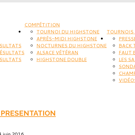
COMPÉTITION
TOURNOI DU HIGHSTONE
TOURNOIS 
APRÈS-MIDI HIGHSTONE
PRESS
ÉSULTATS
NOCTURNES DU HIGHSTONE
BACK 
RÉSULTATS
ALSACE VÉTÉRAN
FAUT 
ÉSULTATS
HIGHSTONE DOUBLE
LES S
SOND
CHAM
VIDÉO
- PRESENTATION
 4 juin 2016