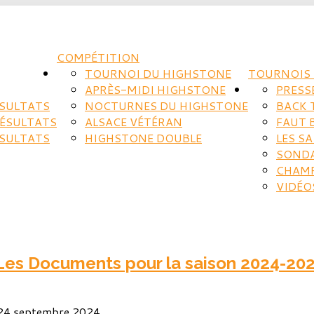
COMPÉTITION
TOURNOI DU HIGHSTONE
TOURNOIS 
APRÈS-MIDI HIGHSTONE
PRESS
ÉSULTATS
NOCTURNES DU HIGHSTONE
BACK 
RÉSULTATS
ALSACE VÉTÉRAN
FAUT 
ÉSULTATS
HIGHSTONE DOUBLE
LES S
SOND
CHAM
VIDÉO
es Documents pour la saison 2024-20
: 24 septembre 2024