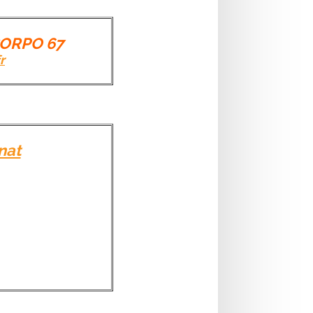
CORPO 67
r
nat