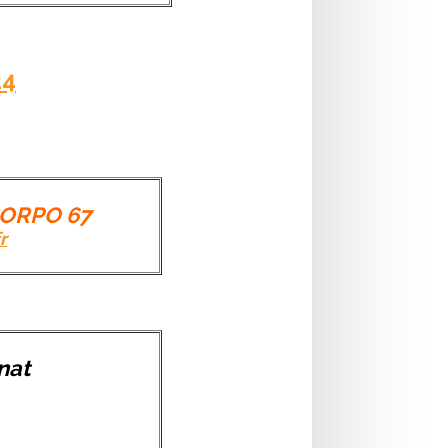
24
CORPO 67
r
nat