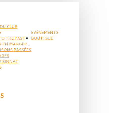
DU CLUB
E
EVÈNEMENTS
TO THE PAST
BOUTIQUE
BIEN MANGER...
AISONS PASSÉES
AGES
PIONNAT
S
25