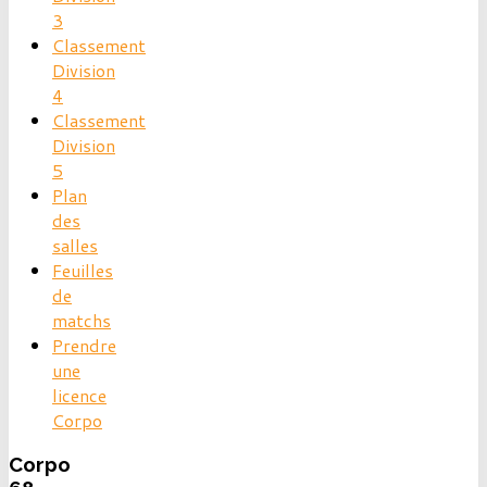
3
Classement
Division
4
Classement
Division
5
Plan
des
salles
Feuilles
de
matchs
Prendre
une
licence
Corpo
Corpo