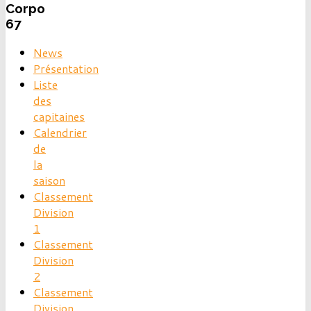
Corpo
67
News
Présentation
Liste
des
capitaines
Calendrier
de
la
saison
Classement
Division
1
Classement
Division
2
Classement
Division