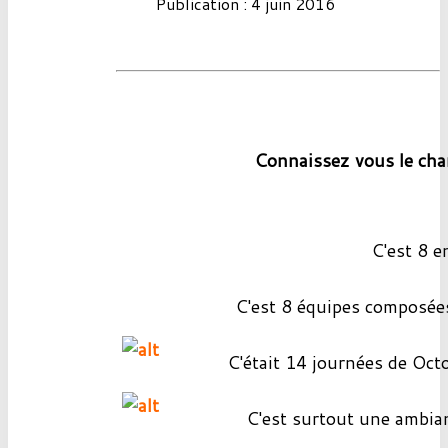
Publication : 4 juin 2016
Connaissez vous le c
C'est 8 e
C'est 8 équipes composé
C'était 14 journées de Oct
C'est surtout une ambian