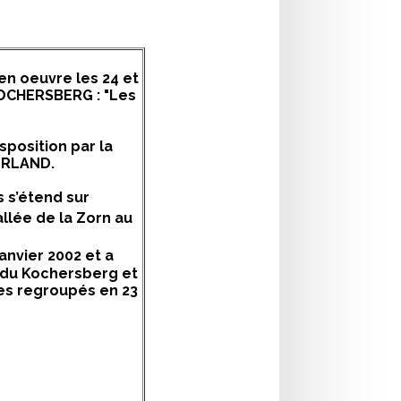
n oeuvre les 24 et
e KOCHERSBERG :
"Les
position par la
ERLAND.
 s’étend sur
allée de la Zorn au
anvier 2002 et a
 du Kochersberg et
ges regroupés en 23