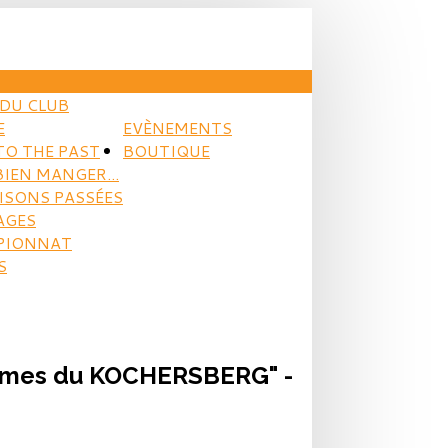
DU CLUB
E
EVÈNEMENTS
TO THE PAST
BOUTIQUE
BIEN MANGER...
AISONS PASSÉES
AGES
PIONNAT
S
Plumes du KOCHERSBERG" -