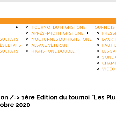
COMPÉTITION
TOURNOI DU HIGHSTONE
TOURNOIS 
APRÈS-MIDI HIGHSTONE
PRESS
ÉSULTATS
NOCTURNES DU HIGHSTONE
BACK 
RÉSULTATS
ALSACE VÉTÉRAN
FAUT 
ÉSULTATS
HIGHSTONE DOUBLE
LES S
SOND
CHAM
VIDÉO
ion /=> 1ère Edition du tournoi "Les 
tobre 2020