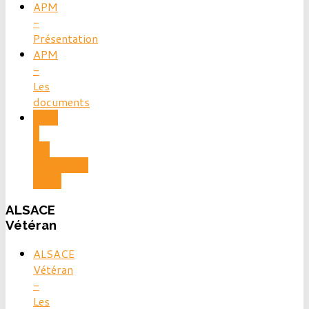
APM
-
Présentation
APM
-
Les
documents
APM
-
Les
prochaines
dates
ALSACE
Vétéran
ALSACE
Vétéran
-
Les