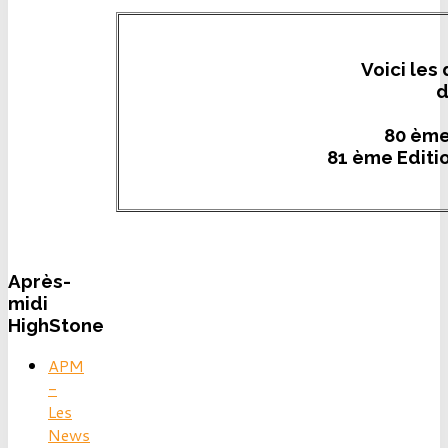
Voici le
d
80 ème
81 ème Editio
Après-
midi
HighStone
APM
-
Les
News