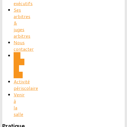
exécutifs
Ses
arbitres
&
juges
arbitres
Nous
contacter
Les
news
du
club
Activité
périscolaire
Venir
à
la
salle
Pratique