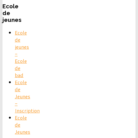
Ecole
de
jeunes
Ecole
de
jeunes
-
Ecole
de
bad
Ecole
de
Jeunes
-
Inscription
Ecole
de
Jeunes