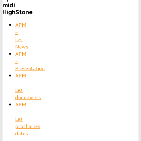
midi
HighStone
APM
-
Les
News
APM
-
Présentation
APM
-
Les
documents
APM
-
Les
prochaines
dates