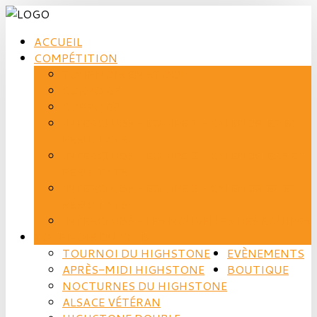
ACCUEIL
COMPÉTITION
TOURNOIS EN STOCK
CORPO 67
CORPO 68
INTERCLUBS - EQUIPE 1 - CALENDRIER ET
RÉSULTATS
INTERCLUBS - EQUIPE 2 - CALENDRIERS ET
RÉSULTATS
INTERCLUBS - EQUIPE 3 - CALENDRIER ET
RÉSULTATS
INTERCLUBS - LES NOUVELLES DES EQUIPES
TOURNOIS DU CLUB
TOURNOI DU HIGHSTONE
EVÈNEMENTS
APRÈS-MIDI HIGHSTONE
BOUTIQUE
NOCTURNES DU HIGHSTONE
ALSACE VÉTÉRAN