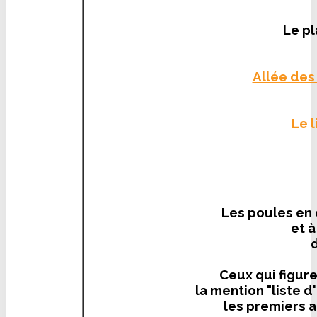
Le pl
Allée de
Le 
Les poules en 
et à
d
Ceux qui figur
la mention "liste 
les premiers 