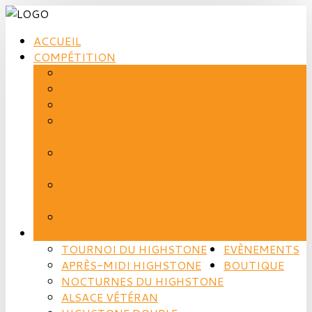
ACCUEIL
COMPÉTITION
TOURNOIS EN STOCK
CORPO 67
CORPO 68
INTERCLUBS - EQUIPE 1 - CALENDRIER ET
RÉSULTATS
INTERCLUBS - EQUIPE 2 - CALENDRIERS ET
RÉSULTATS
INTERCLUBS - EQUIPE 3 - CALENDRIER ET
RÉSULTATS
INTERCLUBS - LES NOUVELLES DES EQUIPES
TOURNOIS DU CLUB
TOURNOI DU HIGHSTONE
EVÈNEMENTS
APRÈS-MIDI HIGHSTONE
BOUTIQUE
NOCTURNES DU HIGHSTONE
ALSACE VÉTÉRAN