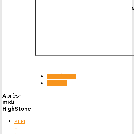
PRÉCÉDENT
SUIVANT
Après-
midi
HighStone
APM
-