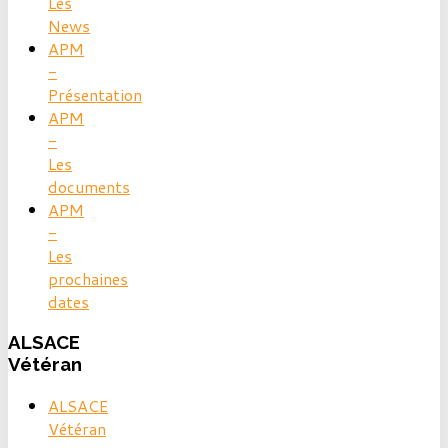
Les
News
APM
-
Présentation
APM
-
Les
documents
APM
-
Les
prochaines
dates
ALSACE
Vétéran
ALSACE
Vétéran