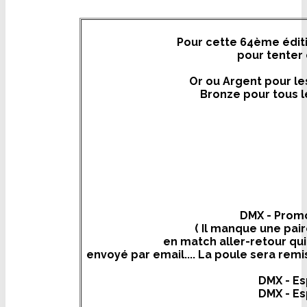
Pour cette 64ème édit
pour tenter
Or ou Argent pour les
Bronze pour tous l
DMX - Promo
( Il manque une pai
en match aller-retour qu
envoyé par email.... La poule sera remise
DMX - Es
DMX - Es