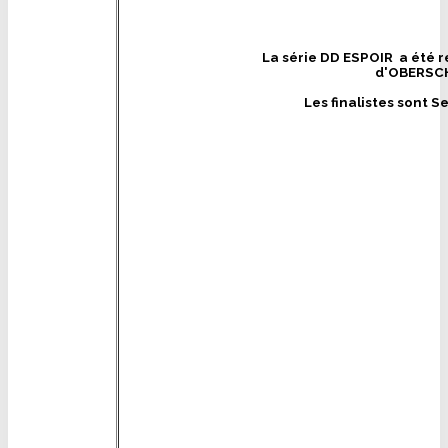
La série DD ESPOIR a été 
d'OBERSCH
Les finalistes sont 