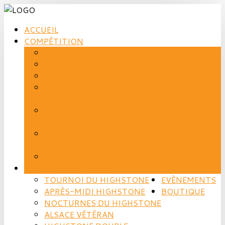
ACCUEIL
COMPÉTITION
TOURNOIS EN STOCK
CORPO 67
CORPO 68
INTERCLUBS - EQUIPE 1 - CALENDRIER ET
RÉSULTATS
INTERCLUBS - EQUIPE 2 - CALENDRIERS ET
RÉSULTATS
INTERCLUBS - EQUIPE 3 - CALENDRIER ET
RÉSULTATS
INTERCLUBS - LES NOUVELLES DES EQUIPES
TOURNOIS DU CLUB
TOURNOI DU HIGHSTONE
EVÈNEMENTS
APRÈS-MIDI HIGHSTONE
BOUTIQUE
NOCTURNES DU HIGHSTONE
ALSACE VÉTÉRAN