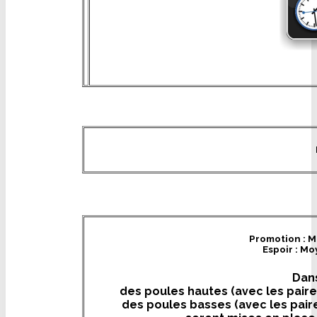
Promotion : M
Espoir : Mo
Dans
des poules hautes (avec les pair
des poules basses (avec les pair