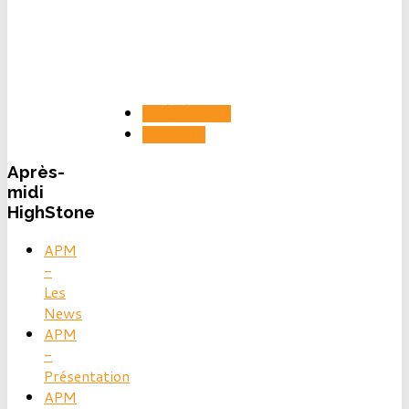
PRÉCÉDENT
SUIVANT
Après-
midi
HighStone
APM
-
Les
News
APM
-
Présentation
APM