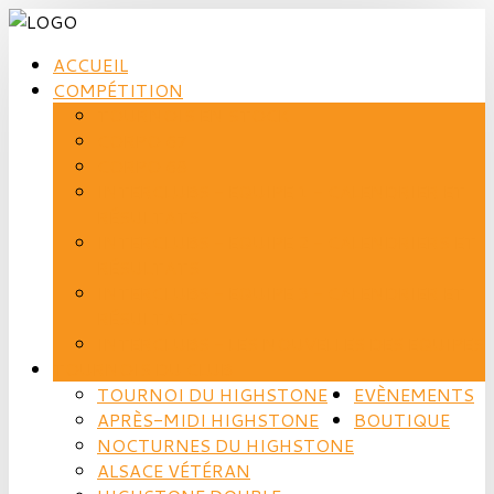
ACCUEIL
COMPÉTITION
TOURNOIS EN STOCK
CORPO 67
CORPO 68
INTERCLUBS - EQUIPE 1 - CALENDRIER ET
RÉSULTATS
INTERCLUBS - EQUIPE 2 - CALENDRIERS ET
RÉSULTATS
INTERCLUBS - EQUIPE 3 - CALENDRIER ET
RÉSULTATS
INTERCLUBS - LES NOUVELLES DES EQUIPES
TOURNOIS DU CLUB
TOURNOI DU HIGHSTONE
EVÈNEMENTS
APRÈS-MIDI HIGHSTONE
BOUTIQUE
NOCTURNES DU HIGHSTONE
ALSACE VÉTÉRAN