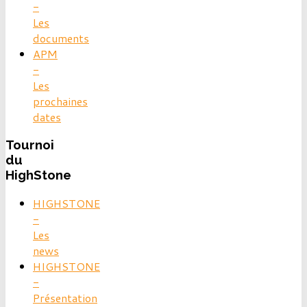
-
Les
documents
APM
-
Les
prochaines
dates
Tournoi
du
HighStone
HIGHSTONE
-
Les
news
HIGHSTONE
-
Présentation