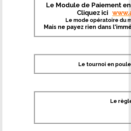
Le Module de Paiement en li
Cliquez ici
www.a
Le mode opératoire du 
Mais ne payez rien dans l'immé
Le tournoi en poul
Le règl