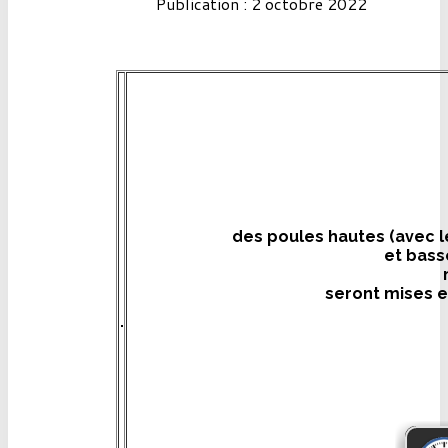
Publication : 2 octobre 2022
des poules hautes (avec l
et bass
seront mises e