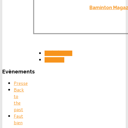
Baminton Magazi
PRÉCÉDENT
SUIVANT
Evènements
Presse
Back
to
the
past
Faut
bien