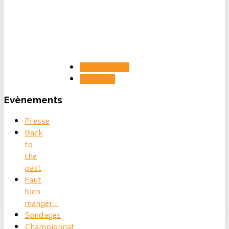
PRÉCÉDENT
SUIVANT
Evènements
Presse
Back
to
the
past
Faut
bien
manger...
Sondages
Championnat