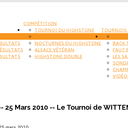
COMPÉTITION
TOURNOI DU HIGHSTONE
TOURNOIS 
APRÈS-MIDI HIGHSTONE
PRESS
ÉSULTATS
NOCTURNES DU HIGHSTONE
BACK 
RÉSULTATS
ALSACE VÉTÉRAN
FAUT 
ÉSULTATS
HIGHSTONE DOUBLE
LES S
SOND
CHAM
VIDÉO
- 25 Mars 2010 -- Le Tournoi de WITT
 25 mars 2010