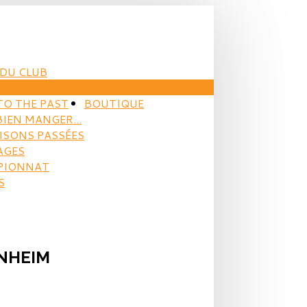
DU CLUB
E
EVÈNEMENTS
TO THE PAST
BOUTIQUE
BIEN MANGER...
AISONS PASSÉES
AGES
PIONNAT
S
ENHEIM