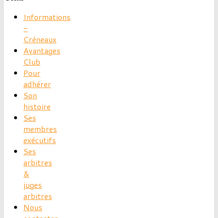
Informations
-
Créneaux
Avantages
Club
Pour
adhérer
Son
histoire
Ses
membres
exécutifs
Ses
arbitres
&
juges
arbitres
Nous