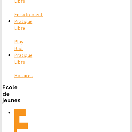
Libre
-
Encadrement
Pratique
Libre
-
Play
Bad
Pratique
Libre
-
Horaires
Ecole
de
jeunes
Ecole
de
jeunes