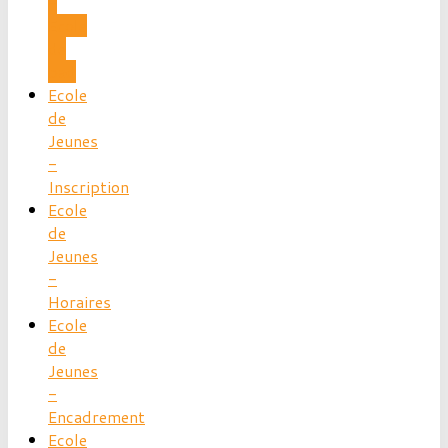
-
Ecole
de
bad
Ecole
de
Jeunes
-
Inscription
Ecole
de
Jeunes
-
Horaires
Ecole
de
Jeunes
-
Encadrement
Ecole